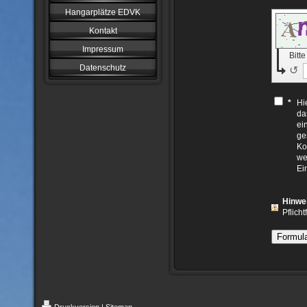
Hangarplätze EDVK
Kontakt
Impressum
Bitt
Datenschutz
↺
*
Hi
da
ei
ge
Ko
we
Ei
Hinwe
Pflicht
Druckversion
|
Sitemap