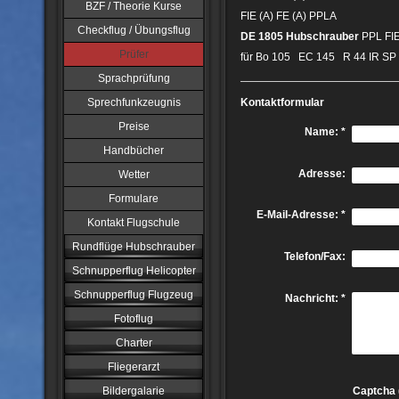
BZF / Theorie Kurse
FIE (A) FE (A) PPLA
Checkflug / Übungsflug
DE 1805
Hubschrauber
PPL FI
Prüfer
für Bo 105 EC 145 R 44 IR SP 
Sprachprüfung
Sprechfunkzeugnis
Kontaktformular
Preise
Name:
*
Handbücher
Adresse:
Wetter
Formulare
E-Mail-Adresse:
*
Kontakt Flugschule
Rundflüge Hubschrauber
Telefon/Fax:
Schnupperflug Helicopter
Schnupperflug Flugzeug
Nachricht:
*
Fotoflug
Charter
Fliegerarzt
Bildergalarie