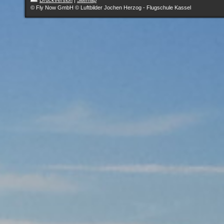
© Fly Now GmbH © Luftbilder Jochen Herzog - Flugschule Kassel