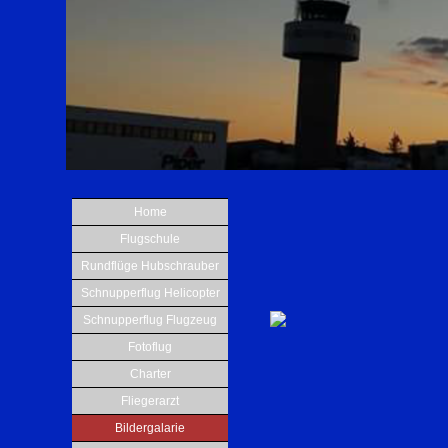
Home
Flugschule
Rundflüge Hubschrauber
Schnupperflug Helicopter
Schnupperflug Flugzeug
Fotoflug
Charter
Fliegerarzt
Bildergalarie