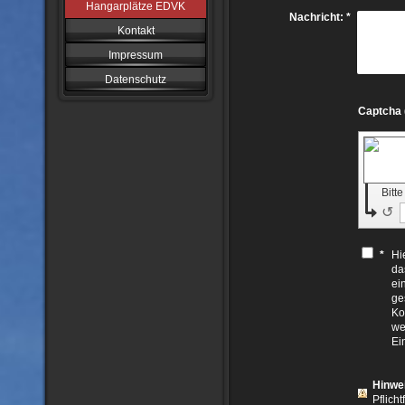
Hangarplätze EDVK
Nachricht:
*
Kontakt
Impressum
Datenschutz
Bitt
↺
*
Hi
da
ei
ge
Ko
we
Ei
Hinwe
Pflicht